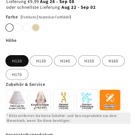
Preis
Lieferung
€9,99
Aug 26 - Sep 08
oder schnellste Lieferung
Aug 22 - Sep 02
Farbe
(
|
)
Farbkarte
Kostenlose Farbfelder
Höhe
H120
H130
H140
H150
H160
H170
Zubehör & Service
* Bitte entfernen Sie keine Zubehör- und Serviceprodukte aus dem
Warenkorb, wenn Sie diese benötigen.
Veranstaltungsdatum