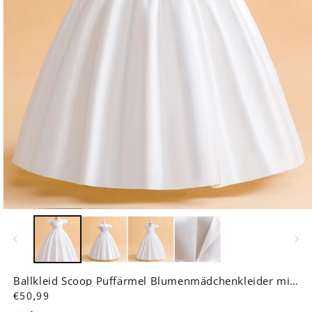
Medien
1
in
Modal
öffnen
Zubehör
Ballkleid Scoop Puffärmel Blumenmädchenkleider mit
&
Rüschen
Normaler
€50,99
Service