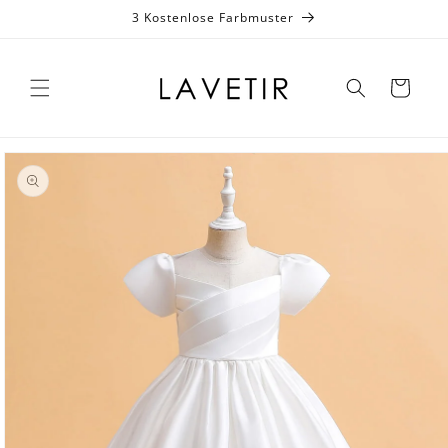
zum
3 Kostenlose Farbmuster
Inhalt
Warenkorb
duktinformationen
ingen