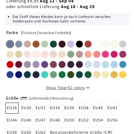
Lieferung
€9,99
Aug 22 - Sep 04
oder schnellste Lieferung
Aug 18 - Aug 29
Der Stoff dieses Kleides kann je nach Lieferant zwischen
Seidensatin und Duchesse-Satin variieren.
Farbe
(
|
)
Farbkarte
Kostenlose Farbfelder
Show Total 61 colors
Größe
(
Größentabelle
|
Messanleitung
)
EU28
EU30
EU32
EU34
EU36
EU38
EU40
EU42
EU44
EU46
EU47
EU48
EU50
EU52
EU54
EU56
EU58
EU60
EU62
Benutzerdefinierte Größe (CM)