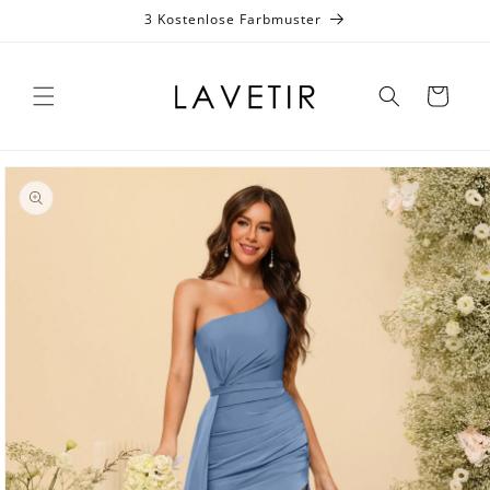
zum
3 Kostenlose Farbmuster
Inhalt
Warenkorb
duktinformationen
ingen