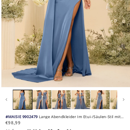
Medien
1
in
Modal
öffnen
#MAISIE 9902479
Lange Abendkleider Im Etui-/Säulen-Stil mit
Einer Schulter Geschlitzten Seiten Und Rüschen
Normaler
€98,99
Preis